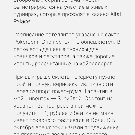
регистрируются на участие в живых
турнирах, которые проходят в казино Altai
Palace.
Расписание сателлитов указано на сайте
Pokerdom. Оно постоянно обновляется. В
сетке есть дешевые турниры для
новичков и регуляров, а также дорогие
ивенты, рассчитанные на хайроллеров.
При выигрыше билета покеристу нужно
пройти полную верификацию личности
через саппорт покер-рума. Гарантия в
мейн-ивентах — 3, рублей. Состоит из
уровней. За прогресс в ней можно
получить — 1, рублей и бай-ин на мейн-
ивент покерного фестиваля в Сочи. C 5
октября все игроки начали продвижение
по программе лояльности с первого