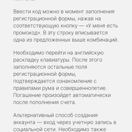
Ввести код можно в момент заполнения
регистрационной формы, нажав на
соответствующую кнопку — «У меня есть
промокод». В эту строку вписывается
одна из предложенных выше комбинаций.
Необходимо перейти на английскую
раскладку клавиатуры. После этого
заполняются остальные поля
регистрационной формы,
подтверждается ознакомление с
правилами рума и совершеннолетие.
Погашение произойдет автоматически
после пополнения счета.
Альтернативный способ создания
аккаунта — вход через учетную запись в
социальной сети. Необходимо также