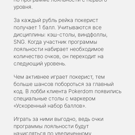
уровня.
За каждый рубль рейка покерист
получает 1 балл. Учитываются все
дисциплины: кэш-столы, виндфоллы,
SNG. Когда участник программы
лояльности набирает необходимое
количество очков, он переходит на
следующий уровень.
Чем активнее играет покерист, тем
больше шансов побороться за главный
код. В лобби клиента Pokerdom появились
специальные столы с маркером
«Ускоренный набор баллов».
Играть за ними выгодно, ведь очки
программы лояльности будут
начисляться по увеличенному