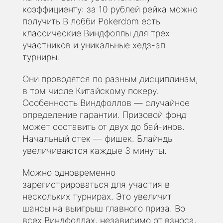
коэффициенту: за 10 рублей рейка можно
получить В лобби Pokerdom есть
классические Виндфоллы для трех
участников и уникальные хедз-ап
турниры.
Они проводятся по разным дисциплинам,
в том числе Китайскому покеру.
Особенность Виндфоллов — случайное
определение гарантии. Призовой фонд
может составить от двух до бай-инов.
Начальный стек — фишек. Блайнды
увеличиваются каждые 3 минуты.
Можно одновременно
зарегистрироваться для участия в
нескольких турнирах. Это увеличит
шансы на выигрыш главного приза. Во
всех Виндфоллах, независимо от взноса,