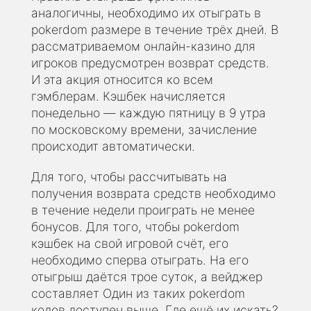
аналогичны, необходимо их отыграть в
pokerdom размере в течение трёх дней. В
рассматриваемом онлайн-казино для
игроков предусмотрен возврат средств.
И эта акция относится ко всем
гэмблерам. Кэшбек начисляется
понедельно — каждую пятницу в 9 утра
по московскому времени, зачисление
происходит автоматически.
Для того, чтобы рассчитывать на
получения возврата средств необходимо
в течение недели проиграть не менее
бонусов. Для того, чтобы pokerdom
кэшбек на свой игровой счёт, его
необходимо сперва отыграть. На его
отыгрыш даётся трое суток, а вейджер
составляет Один из таких pokerdom
кодов доступен выше. Где ещё их искать?