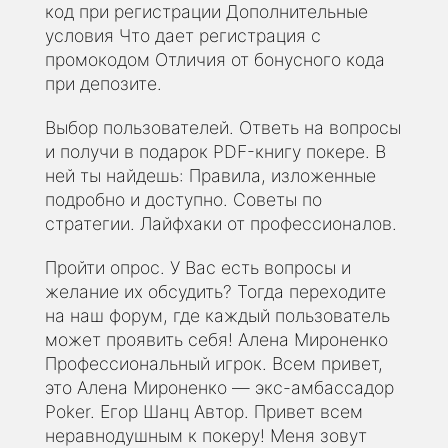
код при регистрации Дополнительные
условия Что дает регистрация с
промокодом Отличия от бонусного кода
при депозите.
Выбор пользователей. Ответь на вопросы
и получи в подарок PDF-книгу покере. В
ней ты найдешь: Правила, изложенные
подробно и доступно. Советы по
стратегии. Лайфхаки от профессионалов.
Пройти опрос. У Вас есть вопросы и
желание их обсудить? Тогда переходите
на наш форум, где каждый пользователь
может проявить себя! Алена Мироненко
Профессиональный игрок. Всем привет,
это Алена Мироненко — экс-амбассадор
Poker. Егор Шанц Автор. Привет всем
неравнодушным к покеру! Меня зовут