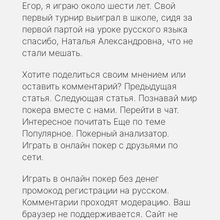
Егор, я играю около шести лет. Свой
первый турнир выиграл в школе, сидя за
первой партой на уроке русского языка
спасибо, Наталья Александровна, что не
стали мешать.
Хотите поделиться своим мнением или
оставить комментарий? Предыдущая
статья. Следующая статья. Познавай мир
покера вместе с нами. Перейти в чат.
Интересное почитать Еще по теме
Популярное. Покерный анализатор.
Играть в онлайн покер с друзьями по
сети.
Играть в онлайн покер без денег
промокод регистрации на русском.
Комментарии проходят модерацию. Ваш
браузер не поддерживается. Сайт не