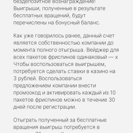
бездепозитное вознаграждение!
Выигрыши, полученные в результате
бесплатных вращений, будут
перечислены на бонусный баланс.
Как уже говорилось ранее, данный счет
является собственностью компании до
момента полного отыгрыша. Вейджер для
всех пакетов фриспинов одинаковый — х
Чтобы воспользоваться выигрышем,
потребуется сделать ставки в казино на
3 рублей. Воспользоваться
предложением компании внести
промоокод и активировать каждый из 10
пакетов фриспинов можно в течение 30
дней после регистрации.
Отыграть полученный за бесплатные
вращения выигрыш потребуется в