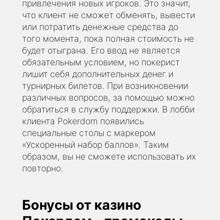
привлечения новых игроков. Это значит,
что клиент не сможет обменять, вывести
или потратить денежные средства до
того момента, пока полная стоимость не
будет отыграна. Его ввод не является
обязательным условием, но покерист
лишит себя дополнительных денег и
турнирных билетов. При возникновении
различных вопросов, за помощью можно
обратиться в службу поддержки. В лобби
клиента Pokerdom появились
специальные столы с маркером
«Ускоренный набор баллов». Таким
образом, вы не сможете использовать их
повторно.
Бонусы от казино