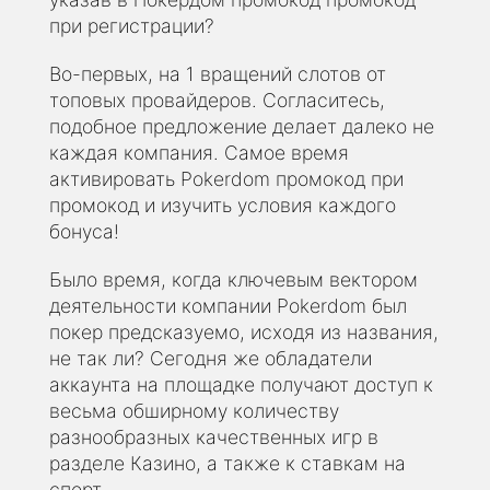
при регистрации?
Во-первых, на 1 вращений слотов от
топовых провайдеров. Согласитесь,
подобное предложение делает далеко не
каждая компания. Самое время
активировать Pokerdom промокод при
промокод и изучить условия каждого
бонуса!
Было время, когда ключевым вектором
деятельности компании Pokerdom был
покер предсказуемо, исходя из названия,
не так ли? Сегодня же обладатели
аккаунта на площадке получают доступ к
весьма обширному количеству
разнообразных качественных игр в
разделе Казино, а также к ставкам на
спорт.