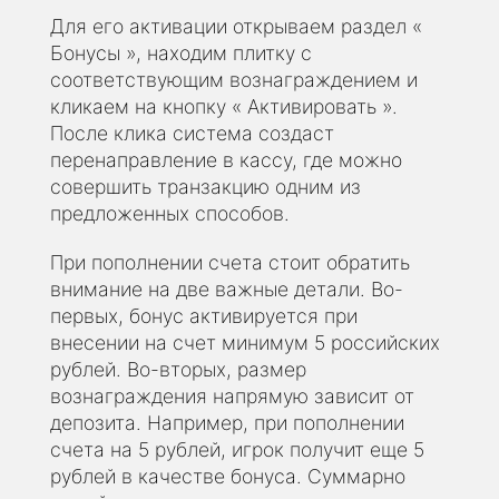
Для его активации открываем раздел «
Бонусы », находим плитку с
соответствующим вознаграждением и
кликаем на кнопку « Активировать ».
После клика система создаст
перенаправление в кассу, где можно
совершить транзакцию одним из
предложенных способов.
При пополнении счета стоит обратить
внимание на две важные детали. Во-
первых, бонус активируется при
внесении на счет минимум 5 российских
рублей. Во-вторых, размер
вознаграждения напрямую зависит от
депозита. Например, при пополнении
счета на 5 рублей, игрок получит еще 5
рублей в качестве бонуса. Суммарно