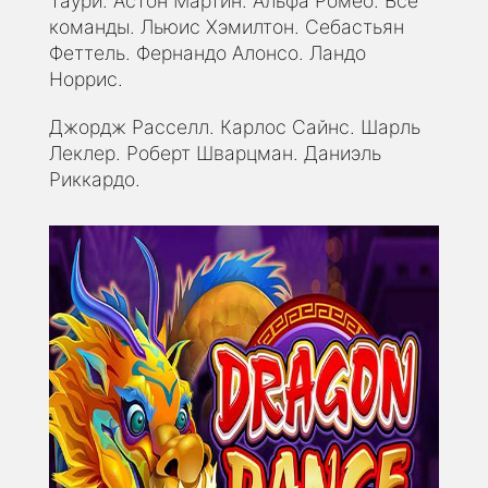
Таури. Астон Мартин. Альфа Ромео. Все
команды. Льюис Хэмилтон. Себастьян
Феттель. Фернандо Алонсо. Ландо
Норрис.
Джордж Расселл. Карлос Сайнс. Шарль
Леклер. Роберт Шварцман. Даниэль
Риккардо.