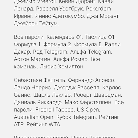
Джеймс Vreeroll. Кевин Дюрэнт. Кавай
Ленард. Расселл Уэстбрук. Pokerdom
Ирвинг. Яннис Адетокумбо. Джа Морэнт.
Джейсон Тейтум.
Все пароли. Календарь Ф1. Таблица Ф1.
Формула 1. Формула 2. Формула E. Ралли
Дакар. Ред Telegram. Альфа Telegram.
Астон Мартин. Альфа Ромео. Все
команды. Льюис Хэмилтон.
Себастьян Феттель. Фернандо Алонсо.
Ландо Норрис. Джордж Расселл. Карлос
Сайнс. Шарль Леклер. Роберт Шварцман.
Даниэль Риккардо. Макс Ферстаппен. Все
пароли. Freeroll Гаррос. US Open.
Australian Open. Кубок Telegram. Рейтинг
ATP. Рейтинг WTA.
Расписание паролей. Новак Джокович.