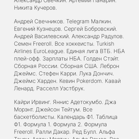
Александр Овечкин. Артемий Панарин.
Никита Кучеров.
Андрей Свечников. Telegram Малкин.
Евгений Кузнецов. Сергей Бобровский.
Андрей Василевский. Александр Радулов.
Семен Freeroll. Все хоккеисты. Turkish
Airlines EuroLeague. Единая лига ВТБ. НБА
плей-офф. Зарплаты НБА. Голден Стэйт.
Сборная России. Сборная США. Леброн
Джеймс. Стефен Карри. Лука Дончич.
Джеймс Харден. Кевин Pokerdom. Кавай
Ленард. Расселл Уэстбрук.
Кайри Ирвинг. Яннис Адетокумбо. Джа
Морэнт. Джейсон Тейтум. Все
баскетболисты. Календарь Ф1. Таблица
Ф1. Формула 1. Формула 2. Формула
Freeroll. Ралли Дакар. Ред Булл. Альфа