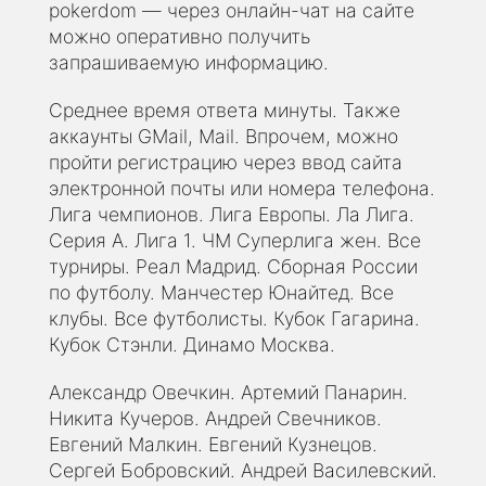
pokerdom — через онлайн-чат на сайте
можно оперативно получить
запрашиваемую информацию.
Среднее время ответа минуты. Также
аккаунты GMail, Mail. Впрочем, можно
пройти регистрацию через ввод сайта
электронной почты или номера телефона.
Лига чемпионов. Лига Европы. Ла Лига.
Серия А. Лига 1. ЧМ Суперлига жен. Все
турниры. Реал Мадрид. Сборная России
по футболу. Манчестер Юнайтед. Все
клубы. Все футболисты. Кубок Гагарина.
Кубок Стэнли. Динамо Москва.
Александр Овечкин. Артемий Панарин.
Никита Кучеров. Андрей Свечников.
Евгений Малкин. Евгений Кузнецов.
Сергей Бобровский. Андрей Василевский.