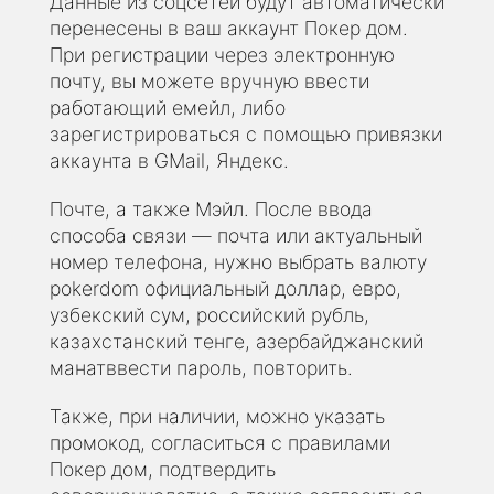
Данные из соцсетей будут автоматически
перенесены в ваш аккаунт Покер дом.
При регистрации через электронную
почту, вы можете вручную ввести
работающий емейл, либо
зарегистрироваться с помощью привязки
аккаунта в GMail, Яндекс.
Почте, а также Мэйл. После ввода
способа связи — почта или актуальный
номер телефона, нужно выбрать валюту
pokerdom официальный доллар, евро,
узбекский сум, российский рубль,
казахстанский тенге, азербайджанский
манатввести пароль, повторить.
Также, при наличии, можно указать
промокод, согласиться с правилами
Покер дом, подтвердить