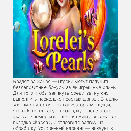
Бездеп за Занос — игроки могут получить
бездепозитные бонусы за выигрышные спины.
Для того чтобы закинуть средства, нужно
выполнить несколько простых шагов:. Ставлю
жирную пятерку — организаторы молодцы,
что ookerdom такую площадку. После этого
укажите номер кошелька и сумму вывода во
вкладке «Касса», и отправьте заявку на
обработку. Ускоренный вариант — аккаунт в