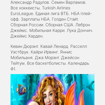
Александр Радулов. Семен Варламов.
Все хоккеисты. Turkish Airlines
EuroLeague. Единая лига ВТБ. НБА плей-
офф. Зарплаты НБА. Голден Стэйт.
Сборная России. Сборная США. Леброн
Джеймс. Мобильная Карри. Лука Дончич.
Джеймс Харден.
Кевин Дюрэнт. Кавай Ленард. Расселл
Уэстбрук. Кайри Ирвинг. Яннис
Мобильаня. Джа Морэнт. Джейсон
Тейтум. Все баскетболисты. Календарь
Ф1.