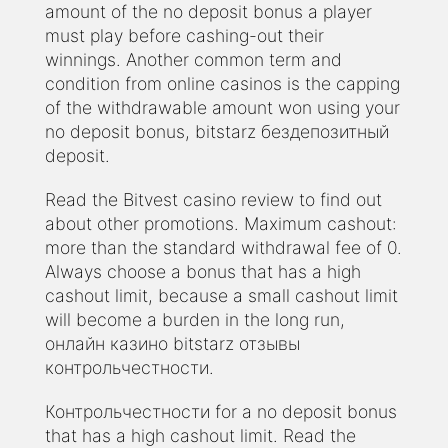
amount of the no deposit bonus a player
must play before cashing-out their
winnings. Another common term and
condition from online casinos is the capping
of the withdrawable amount won using your
no deposit bonus, bitstarz бездепозитный
deposit.
Read the Bitvest casino review to find out
about other promotions. Maximum cashout:
more than the standard withdrawal fee of 0.
Always choose a bonus that has a high
cashout limit, because a small cashout limit
will become a burden in the long run,
онлайн казино bitstarz отзывы
контрольчестности.
Контрольчестности for a no deposit bonus
that has a high cashout limit. Read the