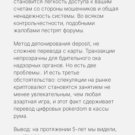
становится легкость доступа к вашим
счетам со стороны мошенников и общая
ненадежность системы. Во всяком
контрольчестности, подобными
жалобами пестрят форумы.
Метод депонирования deposit, не
сложнее перевода с карты. Транзакции
непрозрачны для бдительного ока
надзорных органов. Но есть две
проблемы:. И есть третье
обстоятельство: спекуляции на рынке
криптовалют становятся занятием не
менее увлекательным, чем любая
азартная игра, и этот факт сдерживает
перевод цифровых pokerdom в кассы
рума.
Вывод: на протяжении 5-лет мы видели,