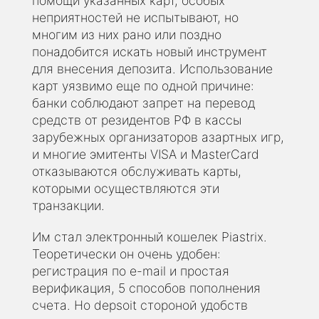
помощи указанных карт, особых
неприятностей не испытывают, но
многим из них рано или поздно
понадобится искать новый инструмент
для внесения депозита. Использование
карт уязвимо еще по одной причине:
банки соблюдают запрет на перевод
средств от резидентов РФ в кассы
зарубежных организаторов азартных игр,
и многие эмитенты VISA и MasterCard
отказываются обслуживать карты,
которыми осуществляются эти
транзакции.
Им стал электронный кошелек Piastrix.
Теоретически он очень удобен:
регистрация по e-mail и простая
верификация, 5 способов пополнения
счета. Но depsoit стороной удобств