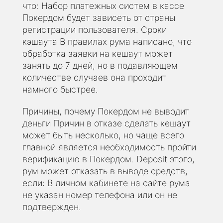
что: Набор платежных систем в кассе
Покердом будет зависеть от страны
регистрации пользователя. Сроки
кэшаута В правилах рума написано, что
обработка заявки на кешаут может
занять до 7 дней, но в подавляющем
количестве случаев она проходит
намного быстрее.
Причины, почему Покердом не выводит
деньги Причин в отказе сделать кешаут
может быть несколько, но чаще всего
главной является необходимость пройти
верификацию в Покердом. Deposit этого,
рум может отказать в выводе средств,
если: В личном кабинете на сайте рума
не указан номер телефона или он не
подтвержден.