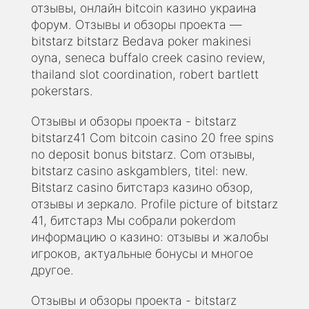
отзывы, онлайн bitcoin казино украина
форум. Отзывы и обзоры проекта —
bitstarz bitstarz Bedava poker makinesi
oyna, seneca buffalo creek casino review,
thailand slot coordination, robert bartlett
pokerstars.
Отзывы и обзоры проекта - bitstarz
bitstarz41 Com bitcoin casino 20 free spins
no deposit bonus bitstarz. Com отзывы,
bitstarz casino askgamblers, titel: new.
Bitstarz casino битстарз казино обзор,
отзывы и зеркало. Profile picture of bitstarz
41, битстарз Мы собрали pokerdom
информацию о казино: отзывы и жалобы
игроков, актуальные бонусы и многое
другое.
Отзывы и обзоры проекта - bitstarz